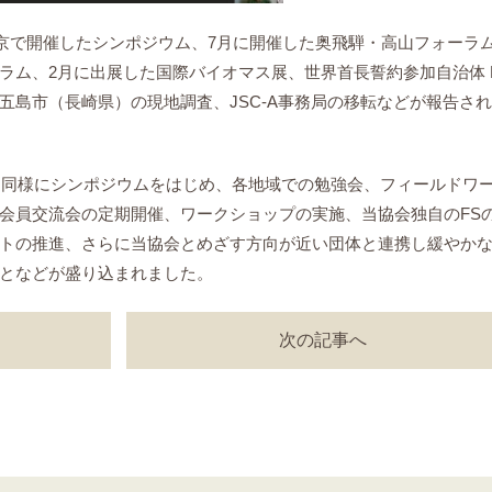
東京で開催したシンポジウム、7月に開催した奥飛騨・高山フォーラ
ラム、2月に出展した国際バイオマス展、世界首長誓約参加自治体 
五島市（長崎県）の現地調査、JSC-A事務局の移転などが報告さ
と同様にシンポジウムをはじめ、各地域での勉強会、フィールドワ
会員交流会の定期開催、ワークショップの実施、当協会独自のFS
トの推進、さらに当協会とめざす方向が近い団体と連携し緩やか
となどが盛り込まれました。
次の記事へ