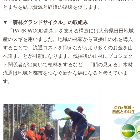
とまちを結ぶ資源と経済の循環を促します。
▼
「森林グランドサイクル
」の取組み
「
PARK WOOD
高森」を支える構造には大分県日田地域
産のスギを用いました。地域の林家から直接山の木を購入
することで、流通コストを抑えながらより多くのお金を山
へ還すことが可能になります。伐採後の山林にプロジェク
ト関係者が出向いて植林をするなど、「顔の見える」木材
流通は地域と都市をつなぐ新たな絆になると考えていま
す。