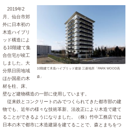
2019年
2
月、仙台市郊
外に日本初の
木造ハイブリ
ッド構造によ
る
10
階建て集
合住宅が竣工
しました。大
10階建て木造ハイブリッド建築 三菱地所「PARK WOOD高
分県日田地域
森」
ほか国産の木
材を柱、床、
壁など建物構造の一部に使用しています。
従来鉄とコンクリートのみでつくられてきた都市部の建
物でも、近年の様々な技術革新、法改正により木造で建て
ることができるようになりました。（株）竹中工務店では
日本の木で都市に木造建築を建てることで、森とまちをつ