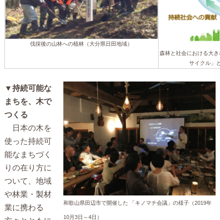
伐採後の山林への植林（大分県日田地域）
森林と社会における大き
サイクル」
▼
持続可能な
まちを、木で
つくる
日本の木を
使った持続可
能なまちづく
りの在り方に
ついて、地域
や林業・製材
和歌山県田辺市で開催した 「キノマチ会議」の様子（2019年
業に携わる
10月3日～4日）