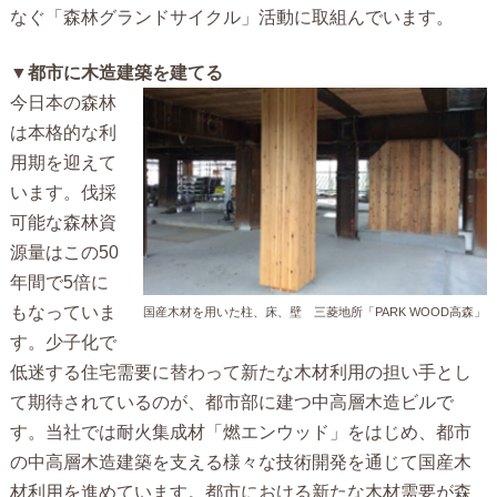
なぐ「森林グランドサイクル」活動に取組んでいます。
▼
都市に木造建築を建てる
今日本の森林
は本格的な利
用期を迎えて
います。伐採
可能な森林資
源量はこの
50
年間で
5
倍に
もなっていま
国産木材を用いた柱、床、壁 三菱地所「PARK WOOD高森」
す。少子化で
低迷する住宅需要に替わって新たな木材利用の担い手とし
て期待されているのが、都市部に建つ中高層木造ビルで
す。当社では耐火集成材「燃エンウッド
」をはじめ、都市
の中高層木造建築を支える様々な技術開発を通じて国産木
材利用を進めています。都市における新たな木材需要が森